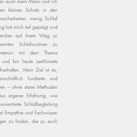
nden auch mein Mann und ich
ren kleinen Schatz in den
nsicherheiten, wenig Schlaf
ung hat mich tief geprägt und
Familien auf ihrem Weg zu
nnten Schlafroutinen zu
intensiv mit dem Thema
 und bin heute zertifizierte
fverhalten. Mein Ziel ist es,
enschaftlich fundierte und
ieten – ohne starre Methoden
aus eigener Erfahrung, wie
orientierte Schlafbegleitung
viel Empathie und Fachwissen
gen zu finden, die zu euch