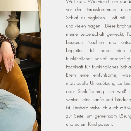
Welt kam. Wie viele Eltern sta
vor der Herausforderung, unse
Schlaf zu begleiten – oft mit U
und vielen Fragen. ​ Diese Erfahr
meine Leidenschaft geweckt, 
besseren Nächten und entspa
begleiten. Ich habe mich 
frühkindlicher Schlaf beschäftigt
Fachkraft für frühkindliches Schla
Eltern eine einfühlsame, wiss
individuelle Unterstützung zu b
oder Schlaftraining. Ich weiß 
wertvoll eine sanfte und bindungs
ist. Deshalb stehe ich euch mit 
zur Seite, um gemeinsam Lösun
und eurem Kind passen.